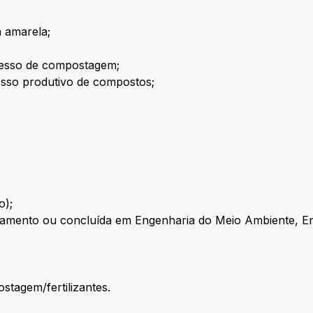
a amarela;
esso de compostagem;
so produtivo de compostos;
o);
amento ou concluída em Engenharia do Meio Ambiente, En
tagem/fertilizantes.