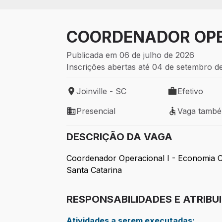
COORDENADOR OPE
Publicada em 06 de julho de 2026
Inscrições abertas até 04 de setembro d
Joinville - SC
Efetivo
Local de trabalho: Joinville - SC
Tipo de vaga: 
Presencial
Vaga tamb
Modelo de trabalho: Presencial
Vaga também 
DESCRIÇÃO DA VAGA
Coordenador Operacional I - Economia C
Santa Catarina
RESPONSABILIDADES E ATRIBU
Atividades a serem executadas: