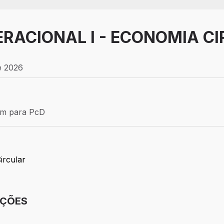
RACIONAL I - ECONOMIA C
e 2026
Efetivo
ém para PcD
para PcD
ircular
IÇÕES