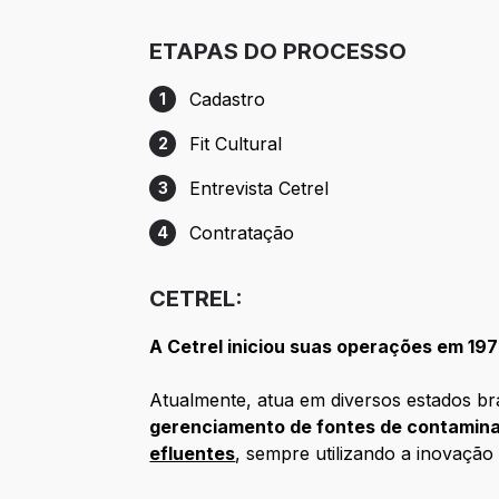
ETAPAS DO PROCESSO
Cadastro
1
Etapa 1: Cadastro
Fit Cultural
2
Etapa 2: Fit Cultural
Entrevista Cetrel
3
Etapa 3: Entrevista Cetrel
Contratação
4
Etapa 4: Contratação
CETREL:
A Cetrel iniciou suas operações em 1978
Atualmente, atua em diversos estados br
gerenciamento de fontes de contamin
efluentes
, sempre utilizando a inovação